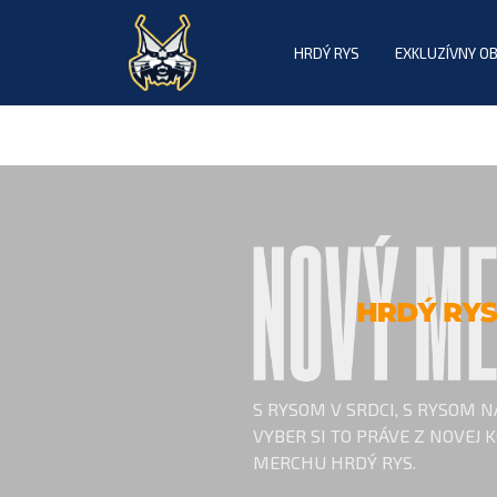
HRDÝ RYS
EXKLUZÍVNY O
S RYSOM V SRDCI, S RYSOM N
VYBER SI TO PRÁVE Z NOVEJ 
MERCHU HRDÝ RYS.