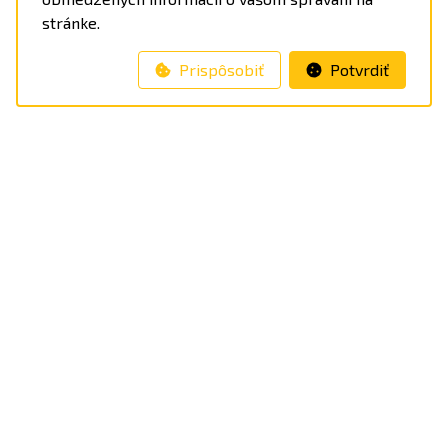
stránke.
Prispôsobiť
Potvrdiť
FACEBOOK
INSTAGRAM
TIKTOK
VOP